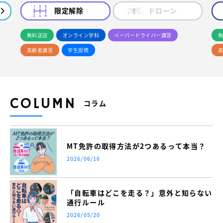
限定解除
ドローン
無料送迎
オンライン学科
ペーパードライバー講習
無
高齢者講習
学生提携
高
COLUMN
コラム
MT免許の取得方法が2つあるって本当？
2026/06/16
「自転車はどこを走る？」意外と知らない
通行ルール
2026/05/20