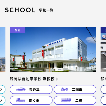
SCHOOL
学校一覧
西部
静岡県自動車学校
浜松校
静
普通車
二輪車
働く車
二種