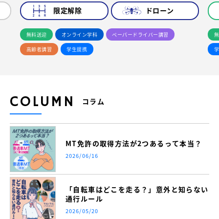
限定解除
ドローン
無料送迎
オンライン学科
ペーパードライバー講習
無
高齢者講習
学生提携
学
COLUMN
コラム
MT免許の取得方法が2つあるって本当？
2026/06/16
「自転車はどこを走る？」意外と知らない
通行ルール
2026/05/20