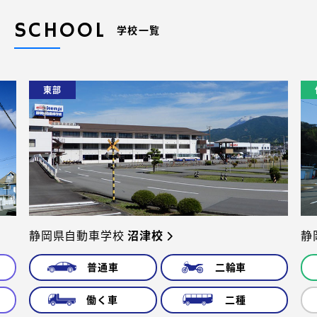
SCHOOL
学校一覧
東部
静岡県自動車学校
沼津校
静
普通車
二輪車
働く車
二種