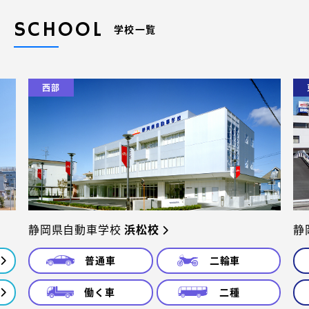
SCHOOL
学校一覧
西部
静岡県自動車学校
浜松校
静
普通車
二輪車
働く車
二種