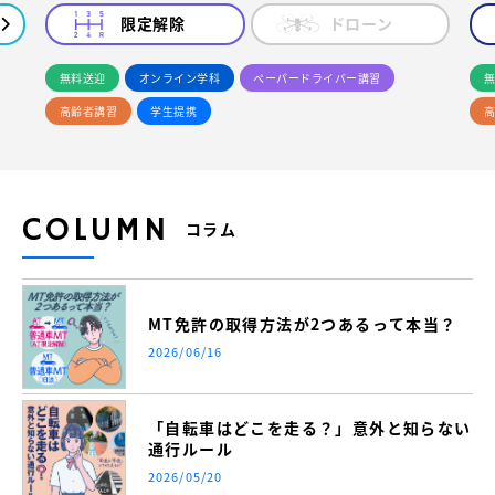
限定解除
ドローン
無料送迎
オンライン学科
ペーパードライバー講習
無
高齢者講習
学生提携
高
COLUMN
コラム
MT免許の取得方法が2つあるって本当？
2026/06/16
「自転車はどこを走る？」意外と知らない
通行ルール
2026/05/20