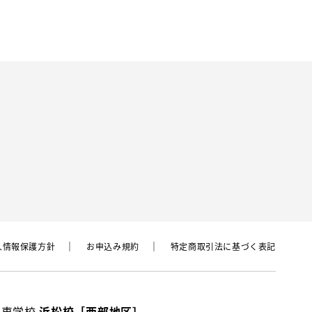
⼈情報保護⽅針
お申込み規約
特定商取引法に基づく表記
動車学校
浜松校［西部地区］