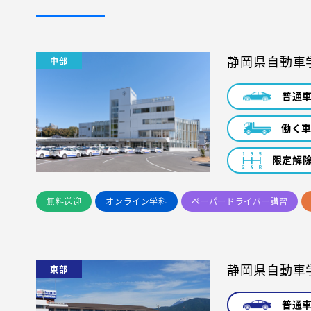
静岡県自動車
中部
普通
働く
限定解
無料送迎
オンライン学科
ペーパードライバー講習
静岡県自動車
東部
普通