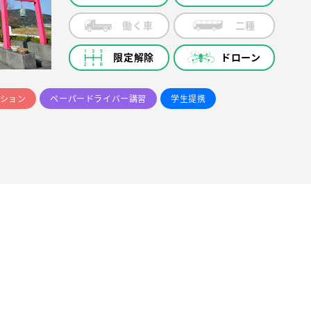
働く車
二種
限定解除
ドローン
ション
ペーパードライバー講習
学生提携