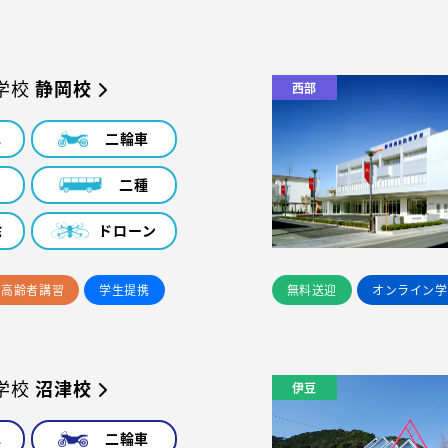
学校
静岡校
西部
車
二輪車
車
二種
除
ドローン
高齢者講習
学生提携
無料送迎
オンライン学
学校
沼津校
伊豆
車
二輪車