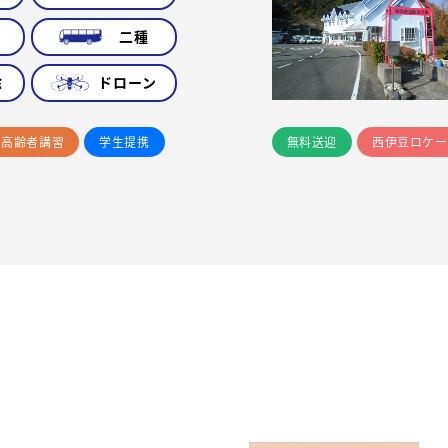
車
二種
除
ドローン
高齢者講習
学生提携
無料送迎
西伊豆ロケー