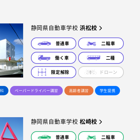
静岡県自動車学校
浜松校
普通車
二輪車
働く車
二種
限定解除
ドローン
科
ペーパードライバー講習
高齢者講習
学生提携
静岡県自動車学校
松崎校
普通車
二輪車