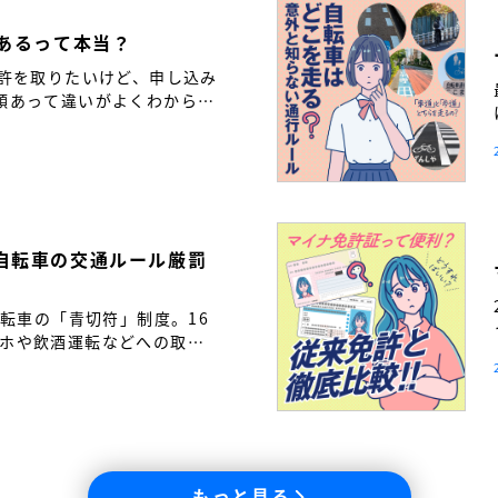
つあるって本当？
免許を取りたいけど、申し込み
類あって違いがよくわからな
も多いのではないでしょう
自転車の交通ルール厳罰
自転車の「青切符」制度。16
ホや飲酒運転などへの取り
転車も「車の仲間」である自
と繋げるために――。免許取
通ルールの新常識を解説し
もっと見る