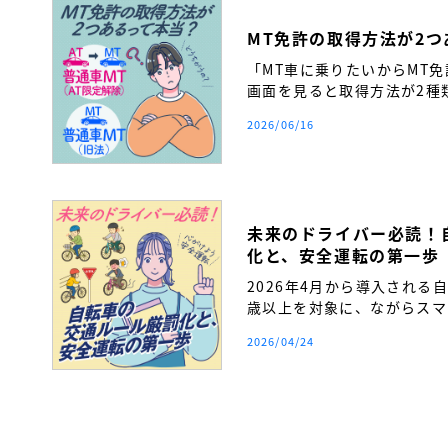
MT免許の取得方法が2
「MT車に乗りたいからMT
画面を見ると取得方法が2種
い…」 そんな疑問を持つ方
2026/06/16
か。
未来のドライバー必読！
化と、安全運転の第一歩
2026年4月から導入される
歳以上を対象に、ながらスマ
締まりが厳格化されます。自
2026/04/24
覚を持ち、将来の安全運転へ
得前に必ず知っておきたい交
ます。