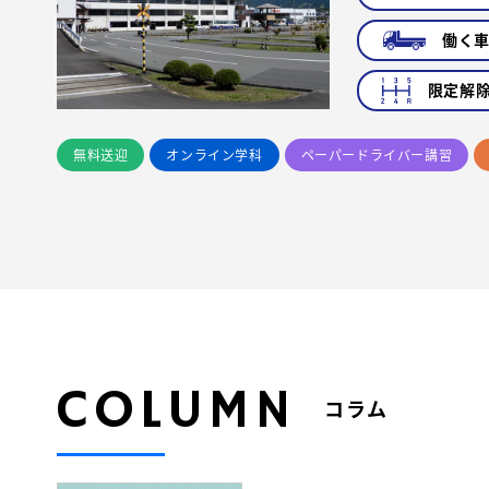
働く
限定解
無料送迎
オンライン学科
ペーパードライバー講習
COLUMN
コラム