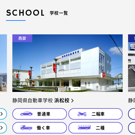
SCHOOL
学校一覧
西部
静岡県自動車学校
浜松校
静
普通車
二輪車
働く車
二種