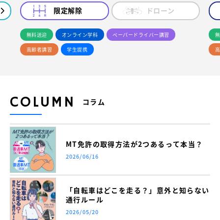
限定解除
ドローン
無料送迎
オンライン学科
ペーパードライバー講習
無
高齢者講習
学生提携
高
COLUMN
コラム
MT免許の取得方法が2つあるって本当？
2026/06/16
「自転車はどこを走る？」意外と知らない
通行ルール
2026/05/20