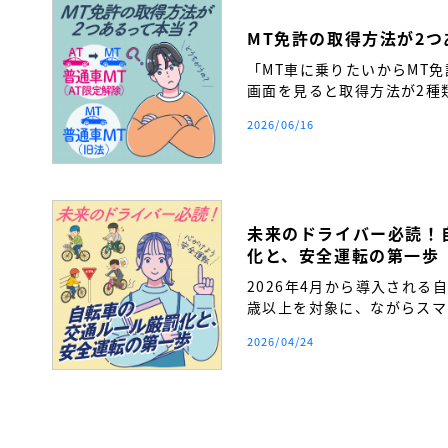
MT免許の取得方法が2
「MT車に乗りたいからMT
画面を見ると取得方法が2種
い…」 そんな疑問を持つ方
2026/06/16
か。
未来のドライバー必読！
化と、安全運転の第一歩
2026年4月から導入される
歳以上を対象に、ながらスマ
締まりが厳格化されます。自
2026/04/24
覚を持ち、将来の安全運転へ
得前に必ず知っておきたい交
ます。