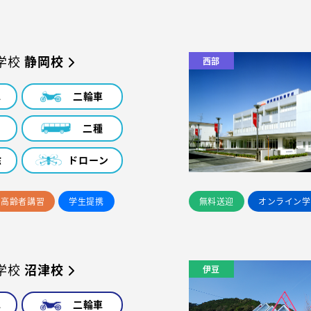
学校
静岡校
西部
車
二輪車
車
二種
除
ドローン
高齢者講習
学生提携
無料送迎
オンライン学
学校
沼津校
伊豆
車
二輪車