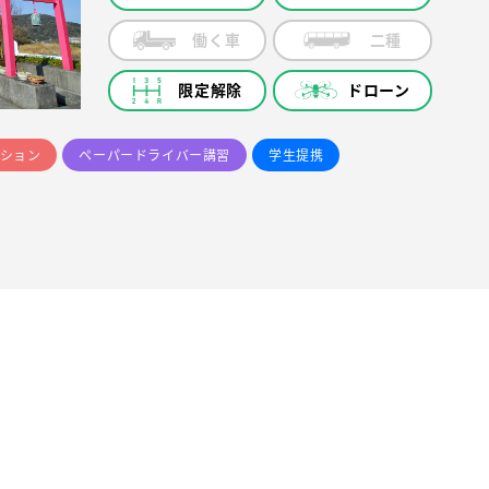
働く車
二種
限定解除
ドローン
ション
ペーパードライバー講習
学生提携