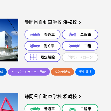
静岡県自動車学校
浜松校
普通車
二輪車
働く車
二種
限定解除
ドローン
科
ペーパードライバー講習
高齢者講習
学生提携
静岡県自動車学校
松崎校
普通車
二輪車