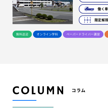
働く
限定解
無料送迎
オンライン学科
ペーパードライバー講習
COLUMN
コラム