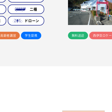
車
二種
除
ドローン
高齢者講習
学生提携
無料送迎
西伊豆ロケー