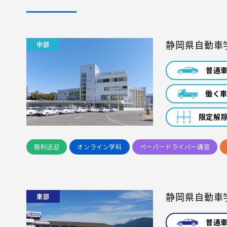
静岡県自動車
中部
普通
働く
限定解
無料送迎
オンライン学科
ペーパードライバー講習
静岡県自動車
東部
普通