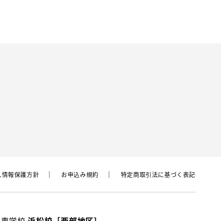
⼈情報保護⽅針
お申込み規約
特定商取引法に基づく表記
動車学校
浜松校［西部地区］