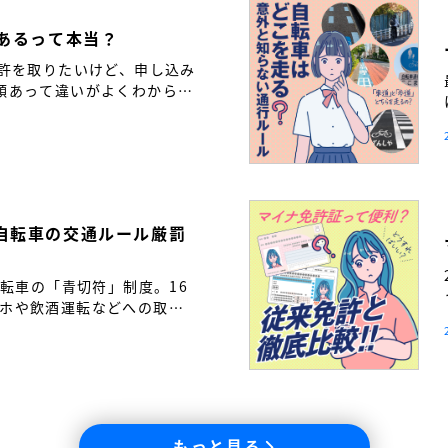
つあるって本当？
免許を取りたいけど、申し込み
類あって違いがよくわからな
も多いのではないでしょう
自転車の交通ルール厳罰
自転車の「青切符」制度。16
ホや飲酒運転などへの取り
転車も「車の仲間」である自
と繋げるために――。免許取
通ルールの新常識を解説し
もっと見る