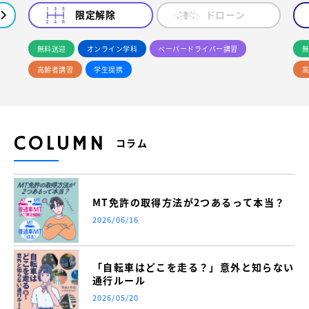
限定解除
ドローン
無料送迎
オンライン学科
ペーパードライバー講習
無
高齢者講習
学生提携
高
COLUMN
コラム
MT免許の取得方法が2つあるって本当？
2026/06/16
「自転車はどこを走る？」意外と知らない
通行ルール
2026/05/20