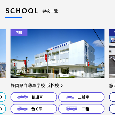
SCHOOL
学校一覧
西部
静岡県自動車学校
浜松校
静
普通車
二輪車
働く車
二種