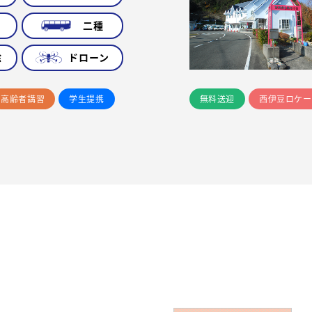
車
二種
除
ドローン
高齢者講習
学生提携
無料送迎
西伊豆ロケー