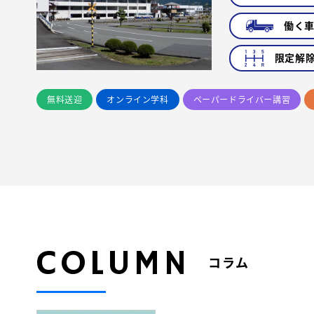
働く
限定解
無料送迎
オンライン学科
ペーパードライバー講習
COLUMN
コラム