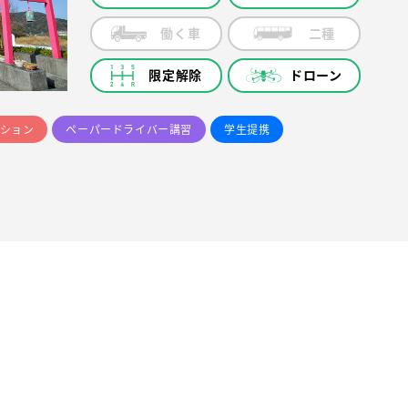
働く車
二種
限定解除
ドローン
ション
ペーパードライバー講習
学生提携