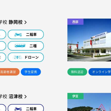
学校
静岡校
西部
車
二輪車
車
二種
除
ドローン
高齢者講習
学生提携
無料送迎
オンライン学
学校
沼津校
伊豆
車
二輪車