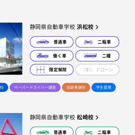
静岡県自動車学校
浜松校
普通車
二輪車
働く車
二種
限定解除
ドローン
科
ペーパードライバー講習
高齢者講習
学生提携
静岡県自動車学校
松崎校
普通車
二輪車