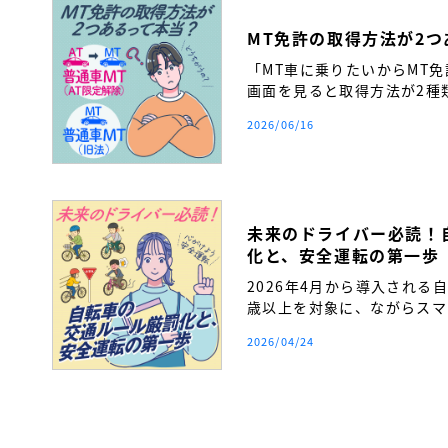
MT免許の取得方法が2
「MT車に乗りたいからMT
画面を見ると取得方法が2種
い…」 そんな疑問を持つ方
2026/06/16
か。
未来のドライバー必読！
化と、安全運転の第一歩
2026年4月から導入される
歳以上を対象に、ながらスマ
締まりが厳格化されます。自
2026/04/24
覚を持ち、将来の安全運転へ
得前に必ず知っておきたい交
ます。