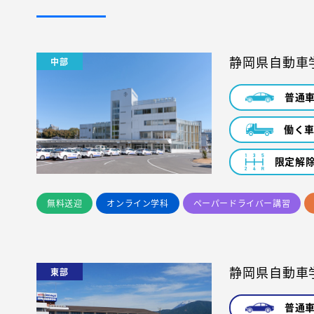
静岡県自動車
中部
普通
働く
限定解
無料送迎
オンライン学科
ペーパードライバー講習
静岡県自動車
東部
普通