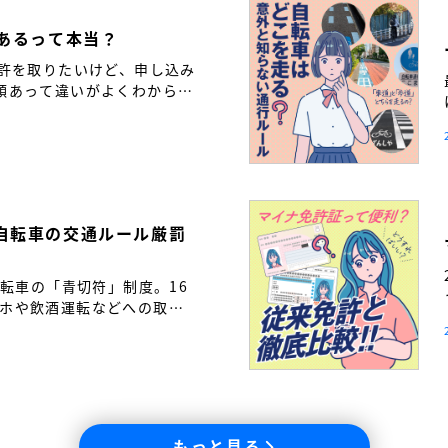
つあるって本当？
免許を取りたいけど、申し込み
類あって違いがよくわからな
も多いのではないでしょう
自転車の交通ルール厳罰
自転車の「青切符」制度。16
ホや飲酒運転などへの取り
転車も「車の仲間」である自
と繋げるために――。免許取
通ルールの新常識を解説し
もっと見る