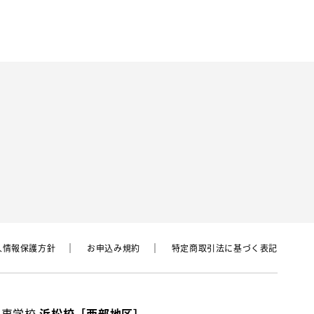
⼈情報保護⽅針
お申込み規約
特定商取引法に基づく表記
動車学校
浜松校［西部地区］