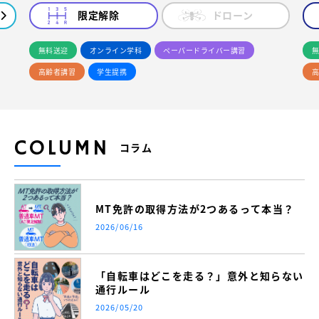
限定解除
ドローン
無料送迎
オンライン学科
ペーパードライバー講習
無
高齢者講習
学生提携
高
COLUMN
コラム
MT免許の取得方法が2つあるって本当？
2026/06/16
「自転車はどこを走る？」意外と知らない
通行ルール
2026/05/20