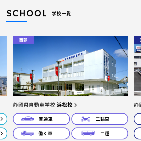
SCHOOL
学校一覧
西部
静岡県自動車学校
浜松校
静
普通車
二輪車
働く車
二種