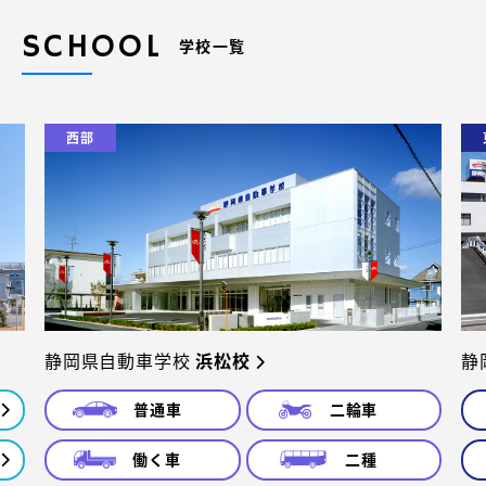
SCHOOL
学校一覧
西部
静岡県自動車学校
浜松校
静
普通車
二輪車
働く車
二種