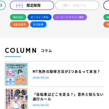
限定解除
ドローン
無料送迎
オンライン学科
ペーパードライバー講習
無
高齢者講習
学生提携
高
COLUMN
コラム
MT免許の取得方法が2つあるって本当？
2026/06/16
「自転車はどこを走る？」意外と知らない
通行ルール
2026/05/20