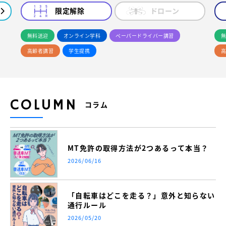
限定解除
ドローン
無料送迎
オンライン学科
ペーパードライバー講習
無
高齢者講習
学生提携
高
COLUMN
コラム
MT免許の取得方法が2つあるって本当？
2026/06/16
「自転車はどこを走る？」意外と知らない
通行ルール
2026/05/20