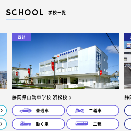
SCHOOL
学校一覧
西部
静岡県自動車学校
浜松校
静
普通車
二輪車
働く車
二種