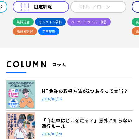
限定解除
ドローン
無料送迎
オンライン学科
ペーパードライバー講習
無
高齢者講習
学生提携
高
COLUMN
コラム
MT免許の取得方法が2つあるって本当？
2026/06/16
「自転車はどこを走る？」意外と知らない
通行ルール
2026/05/20