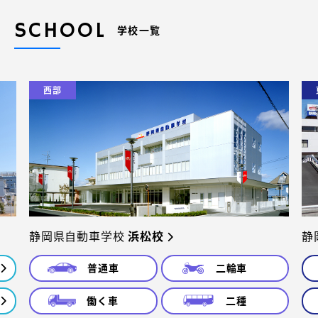
SCHOOL
学校一覧
西部
静岡県自動車学校
浜松校
静
普通車
二輪車
働く車
二種