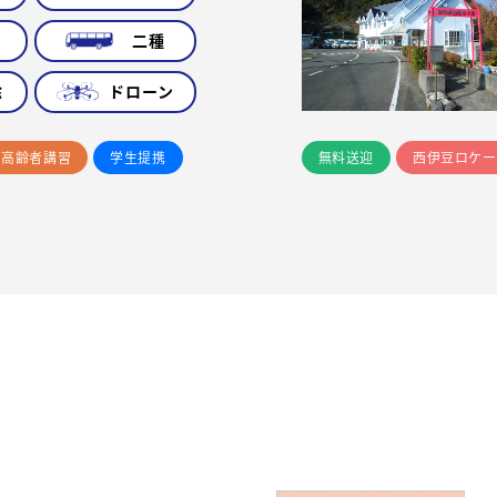
車
二種
除
ドローン
高齢者講習
学生提携
無料送迎
西伊豆ロケー