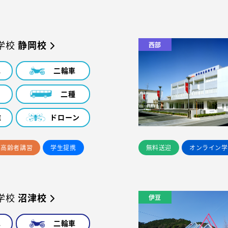
学校
静岡校
西部
車
二輪車
車
二種
除
ドローン
高齢者講習
学生提携
無料送迎
オンライン学
学校
沼津校
伊豆
車
二輪車