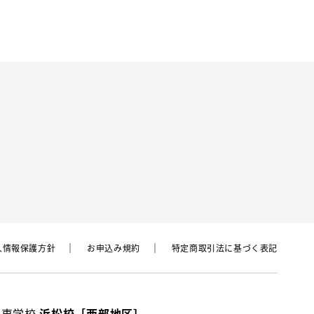
⼈情報保護⽅針
お申込み規約
特定商取引法に基づく表記
動車学校
浜松校［西部地区］