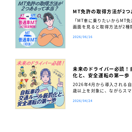
MT免許の取得方法が2
「MT車に乗りたいからMT
画面を見ると取得方法が2種
い…」 そんな疑問を持つ方
2026/06/16
か。
未来のドライバー必読！
化と、安全運転の第一歩
2026年4月から導入される
歳以上を対象に、ながらスマ
締まりが厳格化されます。自
2026/04/24
覚を持ち、将来の安全運転へ
得前に必ず知っておきたい交
ます。