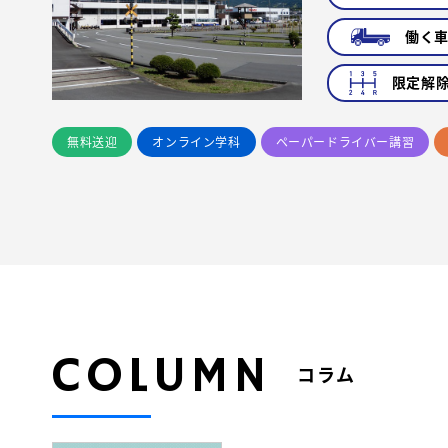
働く
限定解
無料送迎
オンライン学科
ペーパードライバー講習
COLUMN
コラム