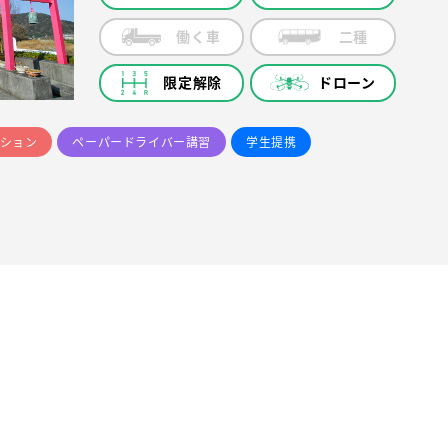
働く車
二種
限定解除
ドローン
ション
ペーパードライバー講習
学生提携