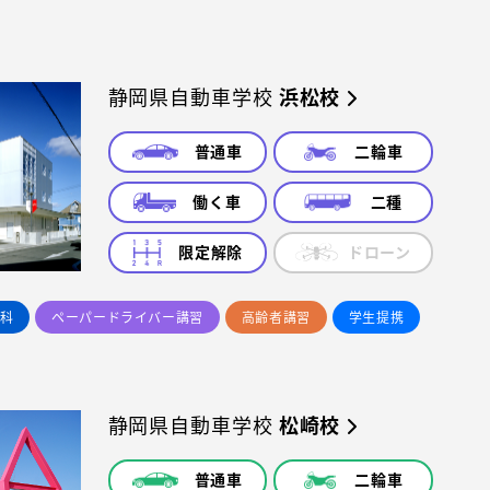
静岡県自動車学校
浜松校
普通車
二輪車
働く車
二種
限定解除
ドローン
科
ペーパードライバー講習
高齢者講習
学生提携
静岡県自動車学校
松崎校
普通車
二輪車