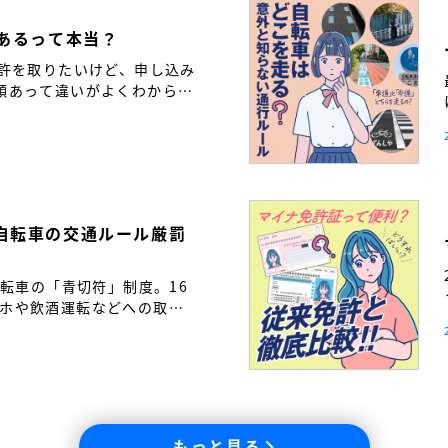
つあるって本当？
免許を取りたいけど、申し込み
類あって違いがよくわからな
も多いのではないでしょう
自転車の交通ルール厳罰
自転車の「青切符」制度。16
ホや飲酒運転などへの取り
転車も「車の仲間」である自
と繋げるために――。免許取
通ルールの新常識を解説し
もっと見る