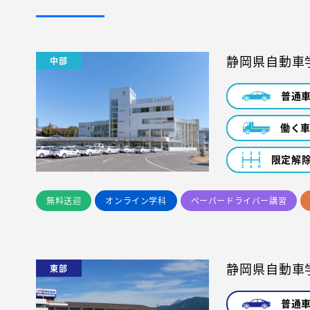
静岡県自動車
中部
普通
働く
限定解
無料送迎
オンライン学科
ペーパードライバー講習
静岡県自動車
東部
普通