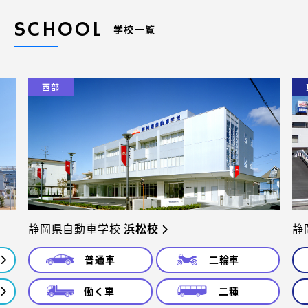
SCHOOL
学校一覧
西部
静岡県自動車学校
浜松校
静
普通車
二輪車
働く車
二種