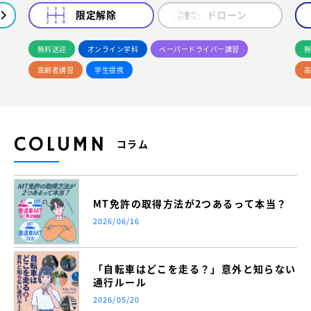
限定解除
ドローン
無料送迎
オンライン学科
ペーパードライバー講習
無
高齢者講習
学生提携
高
COLUMN
コラム
MT免許の取得方法が2つあるって本当？
2026/06/16
「自転車はどこを走る？」意外と知らない
通行ルール
2026/05/20