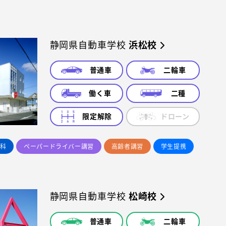
静岡県自動車学校
浜松校
普通車
二輪車
働く車
二種
限定解除
ドローン
科
ペーパードライバー講習
高齢者講習
学生提携
静岡県自動車学校
松崎校
普通車
二輪車