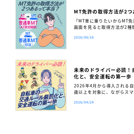
MT免許の取得方法が2
「MT車に乗りたいからMT
画面を見ると取得方法が2種
い…」 そんな疑問を持つ方
2026/06/16
か。
未来のドライバー必読！
化と、安全運転の第一歩
2026年4月から導入される
歳以上を対象に、ながらスマ
締まりが厳格化されます。自
2026/04/24
覚を持ち、将来の安全運転へ
得前に必ず知っておきたい交
ます。