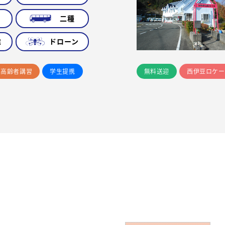
車
二種
除
ドローン
高齢者講習
学生提携
無料送迎
西伊豆ロケー