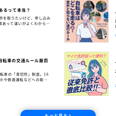
つあるって本当？
免許を取りたいけど、申し込み
類あって違いがよくわからな
も多いのではないでしょう
自転車の交通ルール厳罰
自転車の「青切符」制度。16
ホや飲酒運転などへの取り
転車も「車の仲間」である自
と繋げるために――。免許取
通ルールの新常識を解説し
もっと見る