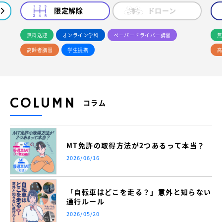
限定解除
ドローン
無料送迎
オンライン学科
ペーパードライバー講習
無
高齢者講習
学生提携
高
COLUMN
コラム
MT免許の取得方法が2つあるって本当？
2026/06/16
「自転車はどこを走る？」意外と知らない
通行ルール
2026/05/20