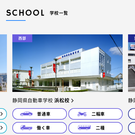
SCHOOL
学校一覧
西部
静岡県自動車学校
浜松校
静
普通車
二輪車
働く車
二種