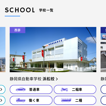
SCHOOL
学校一覧
西部
静岡県自動車学校
浜松校
静
普通車
二輪車
働く車
二種