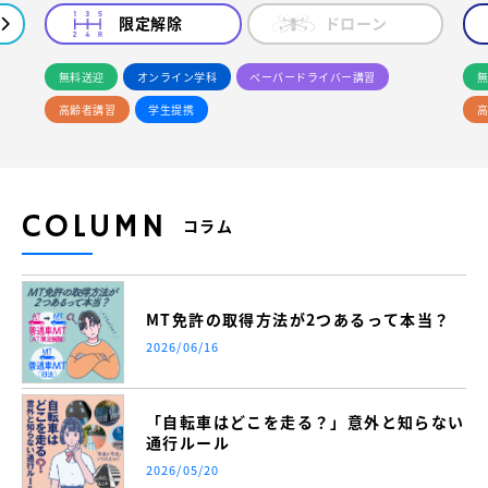
限定解除
ドローン
無料送迎
オンライン学科
ペーパードライバー講習
無
高齢者講習
学生提携
高
COLUMN
コラム
MT免許の取得方法が2つあるって本当？
2026/06/16
「自転車はどこを走る？」意外と知らない
通行ルール
2026/05/20