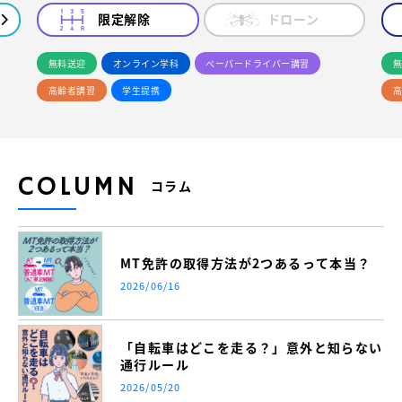
限定解除
ドローン
無料送迎
オンライン学科
ペーパードライバー講習
無
高齢者講習
学生提携
高
COLUMN
コラム
MT免許の取得方法が2つあるって本当？
2026/06/16
「自転車はどこを走る？」意外と知らない
通行ルール
2026/05/20