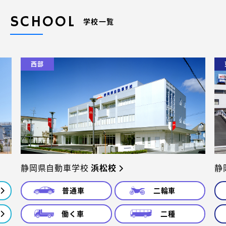
SCHOOL
学校一覧
西部
静岡県自動車学校
浜松校
静
普通車
二輪車
働く車
二種