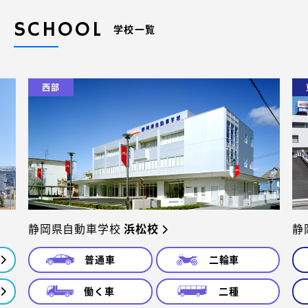
SCHOOL
学校一覧
西部
静岡県自動車学校
浜松校
静
普通車
二輪車
働く車
二種