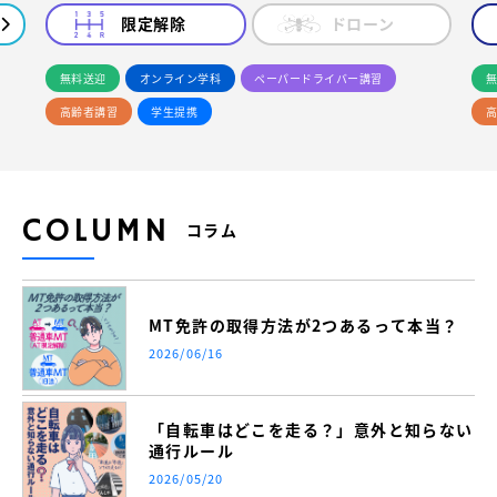
限定解除
ドローン
無料送迎
オンライン学科
ペーパードライバー講習
無
高齢者講習
学生提携
高
COLUMN
コラム
MT免許の取得方法が2つあるって本当？
2026/06/16
「自転車はどこを走る？」意外と知らない
通行ルール
2026/05/20