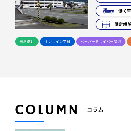
働く
限定解
無料送迎
オンライン学科
ペーパードライバー講習
COLUMN
コラム