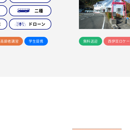
車
二種
除
ドローン
高齢者講習
学生提携
無料送迎
西伊豆ロケー