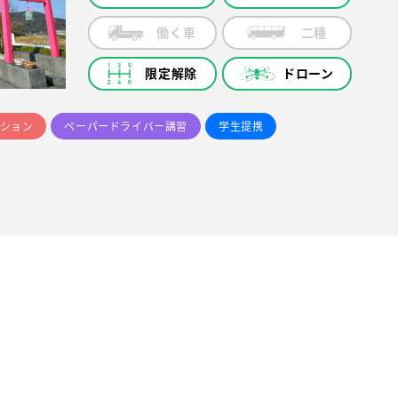
働く車
二種
限定解除
ドローン
ション
ペーパードライバー講習
学生提携