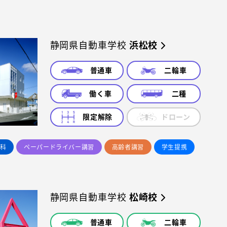
静岡県自動車学校
浜松校
普通車
二輪車
働く車
二種
限定解除
ドローン
科
ペーパードライバー講習
高齢者講習
学生提携
静岡県自動車学校
松崎校
普通車
二輪車