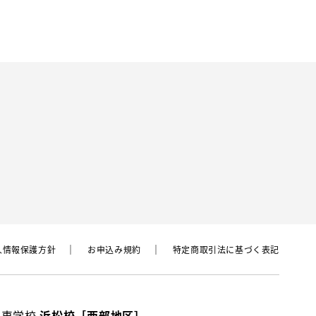
⼈情報保護⽅針
お申込み規約
特定商取引法に基づく表記
動車学校
浜松校［西部地区］