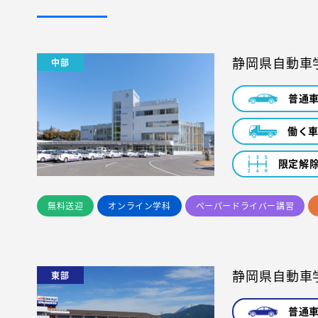
静岡県自動車
中部
普通
働く
限定解
無料送迎
オンライン学科
ペーパードライバー講習
静岡県自動車
東部
普通