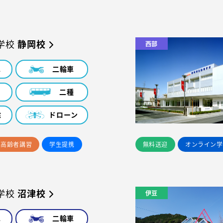
学校
静岡校
西部
車
二輪車
車
二種
除
ドローン
高齢者講習
学生提携
無料送迎
オンライン学
学校
沼津校
伊豆
車
二輪車