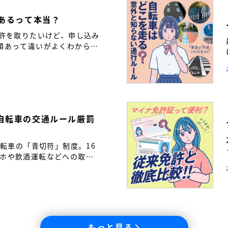
つあるって本当？
免許を取りたいけど、申し込み
類あって違いがよくわからな
も多いのではないでしょう
自転車の交通ルール厳罰
自転車の「青切符」制度。16
ホや飲酒運転などへの取り
転車も「車の仲間」である自
と繋げるために――。免許取
通ルールの新常識を解説し
もっと見る