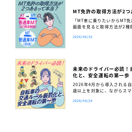
MT免許の取得方法が2
「MT車に乗りたいからMT
画面を見ると取得方法が2種
い…」 そんな疑問を持つ方
2026/06/16
か。
未来のドライバー必読！
化と、安全運転の第一歩
2026年4月から導入される
歳以上を対象に、ながらスマ
締まりが厳格化されます。自
2026/04/24
覚を持ち、将来の安全運転へ
得前に必ず知っておきたい交
ます。