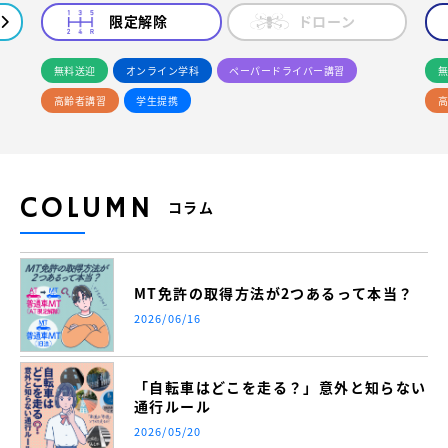
限定解除
ドローン
無料送迎
オンライン学科
ペーパードライバー講習
無
高齢者講習
学生提携
高
COLUMN
コラム
MT免許の取得方法が2つあるって本当？
2026/06/16
「自転車はどこを走る？」意外と知らない
通行ルール
2026/05/20