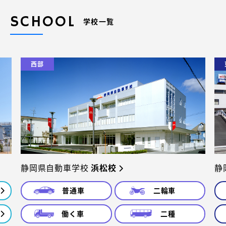
SCHOOL
学校一覧
西部
静岡県自動車学校
浜松校
静
普通車
二輪車
働く車
二種