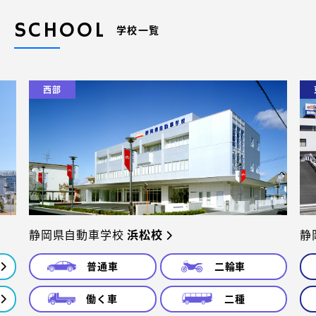
SCHOOL
学校一覧
西部
静岡県自動車学校
浜松校
静
普通車
二輪車
働く車
二種