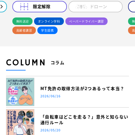
限定解除
ドローン
無料送迎
オンライン学科
ペーパードライバー講習
無
高齢者講習
学生提携
高
COLUMN
コラム
MT免許の取得方法が2つあるって本当？
2026/06/16
「自転車はどこを走る？」意外と知らない
通行ルール
2026/05/20