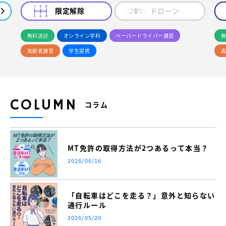
限定解除
ドローン
無料送迎
オンライン学科
ペーパードライバー講習
無
高齢者講習
学生提携
高
COLUMN
コラム
MT免許の取得方法が2つあるって本当？
2026/06/16
「自転車はどこを走る？」意外と知らない
通行ルール
2026/05/20