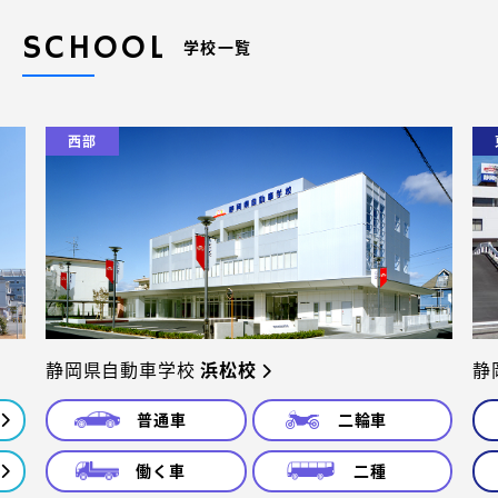
SCHOOL
学校一覧
西部
静岡県自動車学校
浜松校
静
普通車
二輪車
働く車
二種