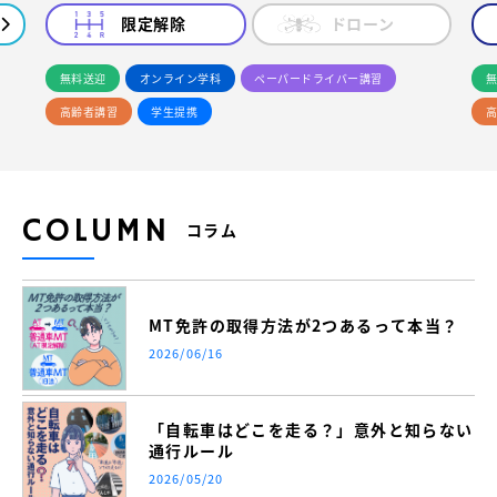
限定解除
ドローン
無料送迎
オンライン学科
ペーパードライバー講習
無
高齢者講習
学生提携
高
COLUMN
コラム
MT免許の取得方法が2つあるって本当？
2026/06/16
「自転車はどこを走る？」意外と知らない
通行ルール
2026/05/20