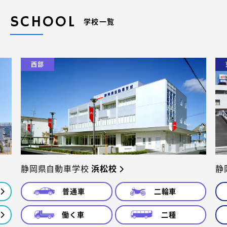
SCHOOL
学校一覧
西部
静岡県自動車学校
浜松校
静
普通車
二輪車
働く車
二種