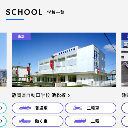
SCHOOL
学校一覧
西部
静岡県自動車学校
浜松校
静
普通車
二輪車
働く車
二種