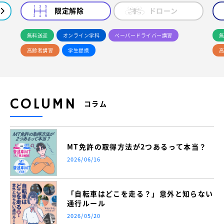
限定解除
ドローン
無料送迎
オンライン学科
ペーパードライバー講習
無
高齢者講習
学生提携
高
COLUMN
コラム
MT免許の取得方法が2つあるって本当？
2026/06/16
「自転車はどこを走る？」意外と知らない
通行ルール
2026/05/20