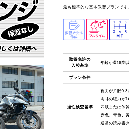
最も標準的な基本教習プランです
取得免許の
年齢が満18歳
入校基準
プラン条件
視力が片眼0.
両耳の聴力が1
適性検査基準
四肢または体
赤色、青色、
通常の読み書