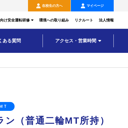
在校生の方へ
マイページ
向け安全運転研修
環境への取り組み
リクルート
法人情報
くある質問
アクセス・営業時間
ＭＴ
ラン（普通二輪MT所持）