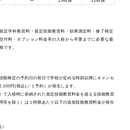
ー
ー
13時限
11時限
規定学科教習料・規定技能教習料・効果測定料・修了検定
交付料・オプション料金等の入校から卒業までに必要な最
税です。
技能検定の予約日の前日で学校が定める時刻以降にキャンセ
,200円(税込)／１予約）が発生します。
）で入校時に前納された規定技能教習料金を超える技能教習
用等を除く）は１時限あたり以下の追加技能教習料金が発生
込）