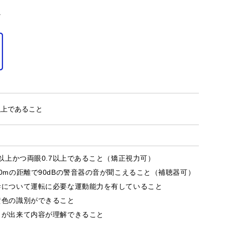
。
以上であること
3以上かつ両眼0.7以上であること （矯正視力可）
0mの距離で90dBの警音器の音が聞こえること（補聴器可）
幹について運転に必要な運動能力を有していること
黄色の識別ができること
きが出来て内容が理解できること