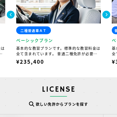
普通車MT（AT限定解除）
ベーシックプラン
な教習料金は
基本的な教習プランです。標準的な教習料金は
許が必要な
全て含まれています。 最初に普通車ＡＴ車で
送迎車などが
運億転免許を取得した後に、ＡＴ限定解除を行
¥371,400
乗せて運賃を
うプランです。大部分の技能教習をＡＴ車で行
な運転免許で
うため運転操作の習熟の負担は少ないです。
LICENSE
欲しい免許からプランを探す