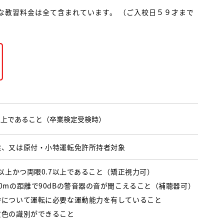
な教習料金は全て含まれています。 （ご入校日５９才まで
以上であること （卒業検定受検時）
無、又は原付・小特運転免許所持者対象
3以上かつ両眼0.7以上であること （矯正視力可）
0mの距離で90dBの警音器の音が聞こえること（補聴器可）
幹について運転に必要な運動能力を有していること
黄色の識別ができること