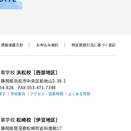
⼈情報保護⽅針
お申込み規約
特定商取引法に基づく表記
動車学校
浜松校［西部地区］
3
静岡県浜松市中央区和地山2-38-1
154-828
FAX:053-471-7348
探す
学校案内
アクセス・営業時間
よくある質問
動車学校
松崎校［伊豆地区］
4
静岡県賀茂郡松崎町岩科南側17