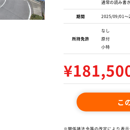
通常の読み書
期間
2025/09/01〜
なし
所持免許
原付
小特
¥
181,50
こ
※関係諸法令等の改定により表示