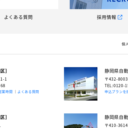
よくある質問
採用情報
個
地区］
静岡県自
-1
〒432-800
768
TEL:0120-
営業時間
よくある質問
申込プランを
地区］
静岡県自
1
〒410-361