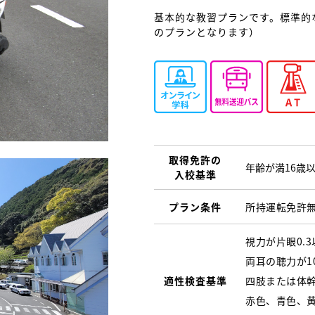
基本的な教習プランです。標準的
のプランとなります）
取得免許の
年齢が満16歳
入校基準
プラン条件
所持運転免許
視力が片眼0.
両耳の聴力が1
適性検査基準
四肢または体
赤色、青色、