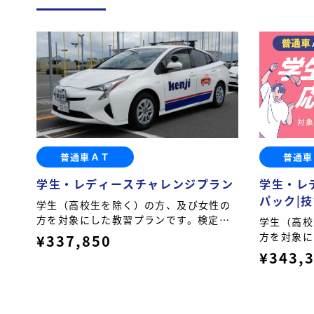
普通車ＡＴ
普通車
学生・レディースチャレンジプラン
学生・レ
パック|技
学生（高校生を除く）の方、及び女性の
方を対象にした教習プランです。検定不
学生（高校
合格時や技能教習オーバー時の追加料金
方を対象に
¥337,850
がかかります。
習料の保証
¥343,