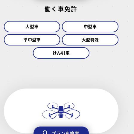
働く車免許
大型車
中型車
準中型車
大型特殊
けん引車
プランを検索