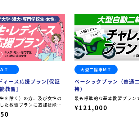
ＡＴ
大型二輪車ＭＴ
ディース応援プラン[保証
ベーシックプラン（普通二
能教習]
持）
生を除く）の方、及び女性の
最も標準的な基本教習プラン
した教習プランに追加技能教
¥121,000
が付いたプランです。
350