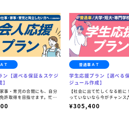
ＡＴ
普通車ＡＴ
ラン【選べる保証＆スケジ
学生応援プラン【選べる
成】
ジュール作成】
家事・育児の合間にも、自分
【社会に出て忙しくなる前に
免許取得を目指せます。忙し
っていないなら今がチャンス♬
立したい方におすすめで
ョン11,000円(税込)「技能
600
¥305,400
ション11,000円(税込)「技
定保証＆スケジューリング」
能検定保証＆スケジューリン
選べる保証プランもあります
トが選べる保証プランもあり