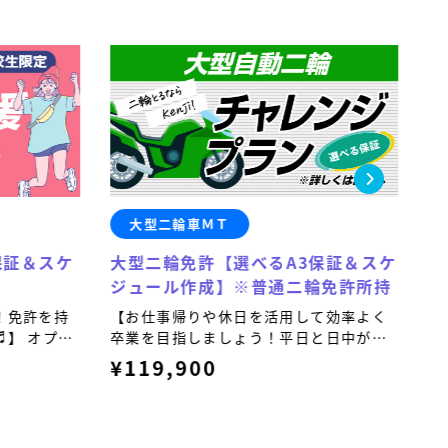
大型二輪車ＭＴ
保証＆スケ
大型二輪免許【選べるA3保証＆スケ
普
ジュール作成】※普通二輪免許所持
ジ
！免許を持
【お仕事帰りや休日を活用して効率よく
【
】 オプシ
卒業を目指しましょう！平日と日中が忙
卒
保証＆技能検
しい方におすすめです。】オプションで
し
¥119,900
¥
のセットが
「3時限分の技能保証＆技能検定保証＆ス
「
。
ケジューリング」のセットが選べる保証
ケ
プランもあります。
プ