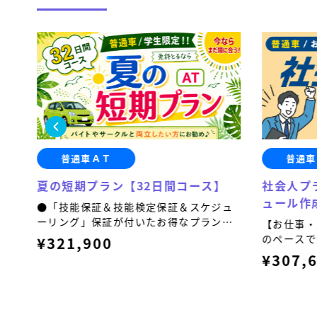
普通車ＡＴ
普通車
】
夏の短期プラン【32日間コース】
社会人プ
ュール作
ュ
●「技能保証＆技能検定保証＆スケジュ
で
ーリング」保証が付いたお得なプランで
【お仕事・
す！
のペースで
¥321,900
い毎日と両
¥307,
す。】 オプ
能保証＆技
グ」のセッ
ます。