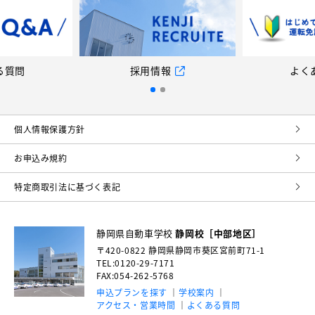
報
よくある質問
採用
個⼈情報保護⽅針
お申込み規約
特定商取引法に基づく表記
静岡県自動車学校
静岡校［中部地区］
〒420-0822
静岡県静岡市葵区宮前町71-1
TEL:0120-29-7171
FAX:054-262-5768
申込プランを探す
学校案内
アクセス・営業時間
よくある質問