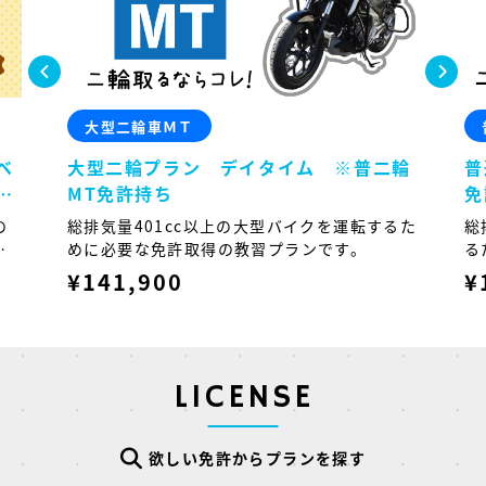
大型二輪車ＭＴ
ベ
大型二輪プラン デイタイム ※普二輪
普
ラ
MT免許持ち
免
原付
の
総排気量401cc以上の大型バイクを運転するた
総
上
めに必要な免許取得の教習プランです。
る
料金
¥141,900
¥
LICENSE
欲しい免許からプランを探す