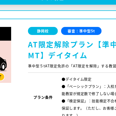
静岡校
審査：準中型5t
AT限定解除プラン【準中型
MT】デイタイム
準中型５tAT限定免許の「AT限定を解除」する教
●デイタイム限定
●「ベーシックプラン」：入校
能教習が規定数で修了しない場
プラン条件
●「検定保証」：技能検定不合
保証します。（ただし、お客様
ります。）