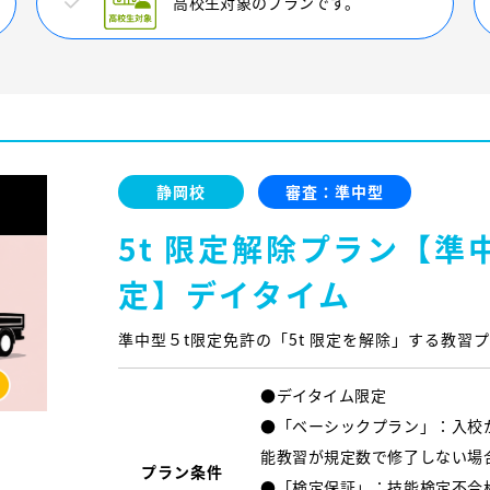
高校生対象のプランです。
静岡校
審査：準中型
5t 限定解除プラン【準中
定】デイタイム
準中型５t限定免許の「5t 限定を解除」する教習
●デイタイム限定
●「ベーシックプラン」：入校
能教習が規定数で修了しない場
プラン条件
●「検定保証」：技能検定不合