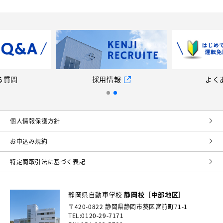
る質問
採用情報
よく
個⼈情報保護⽅針
お申込み規約
特定商取引法に基づく表記
静岡県自動車学校
静岡校［中部地区］
〒420-0822
静岡県静岡市葵区宮前町71-1
TEL:0120-29-7171