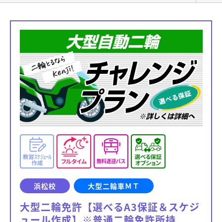
浜松校
大型二輪車ＭＴ
大型二輪免許【選べるA3保証＆スケジ
ュール作成】※普通二輪免許所持