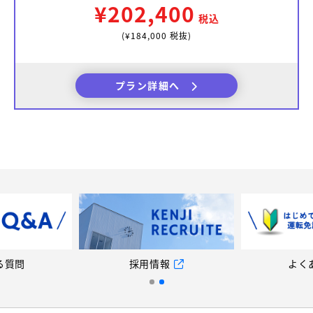
¥202,400
税込
(¥184,000 税抜)
プラン詳細へ
る質問
採用情報
よく