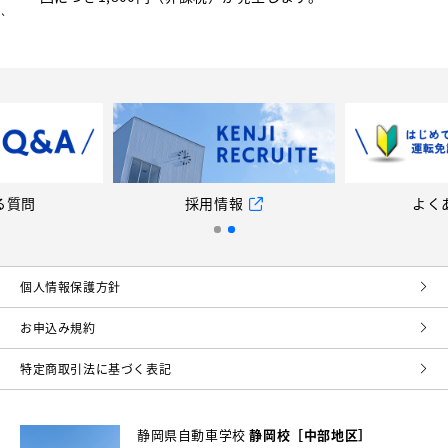
`
る質問
採用情報
よく
個⼈情報保護⽅針
お申込み規約
特定商取引法に基づく表記
静岡県自動車学校
静岡校［中部地区］