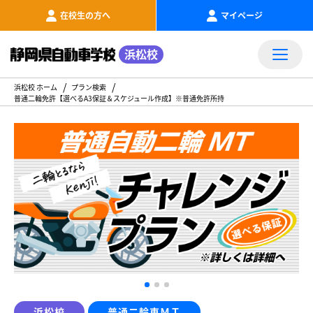
在校生の方へ
マイページ
浜松校
浜松校 ホーム
プラン検索
普通二輪免許【選べるA3保証＆スケジュール作成】※普通免許所持
浜松校
普通二輪車ＭＴ