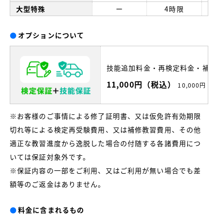
大型特殊
ー
4時限
●
オプションについて
技能追加料金・再検定料金・補修
11,000円（税込）
10,000円（
※お客様のご事情による修了証明書、又は仮免許有効期限
切れ等による検定再受験費用、又は補修教習費用、その他
適正な教習進度から逸脱した場合の付随する各諸費用につ
いては保証対象外です。
※保証内容の一部をご利用、又はご利用が無い場合でも差
額等のご返金はありません。
●
料金に含まれるもの