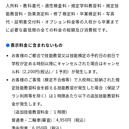
入所料・教科書代・適性検査料・規定学科教習料・規定技
能教習料・効果測定料・修了検定料・卒業検定料・写真
代・証明書交付料・オプション料金等の入校から卒業まで
に必要な最低限の全ての料金の総額及び消費税です。
●
表示料金に含まれないもの
お客様のご都合で技能教習又は技能検定の予約日の前日で
学校が定める時刻以降にキャンセルされた場合はキャンセ
ル料（2,200円(税込)／１予約）が発生します。
お客様のご事情（検定不合格等）で入校時に前納された規
定技能教習料金を超える技能教習が発生した場合（保証プ
ラン利用等を除く）は１時限あたり以下の追加技能教習料
金が発生します。
（追加技能教習料金：１時限）
普通車・二輪車(審査)：4,950円（税込）
準中型車：6,050円（税込）