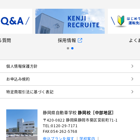
る質問
採用情報
よく
個⼈情報保護⽅針
お申込み規約
特定商取引法に基づく表記
静岡県自動車学校
静岡校［中部地区］
〒420-0822
静岡県静岡市葵区宮前町71-1
TEL:0120-29-7171
FAX:054-262-5768
申込プランを探す
学校案内