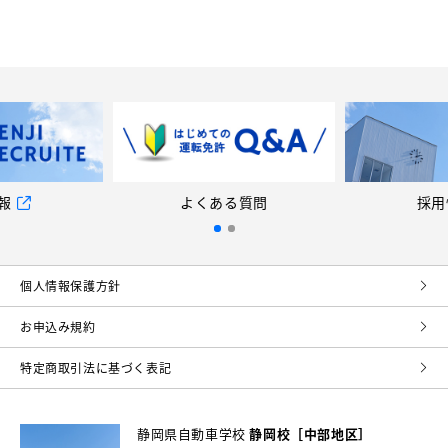
報
よくある質問
採用
個⼈情報保護⽅針
お申込み規約
特定商取引法に基づく表記
静岡県自動車学校
静岡校［中部地区］