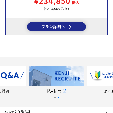
¥234,850
税込
(¥213,500 税抜)
プラン詳細へ
る質問
採用情報
よく
個⼈情報保護⽅針