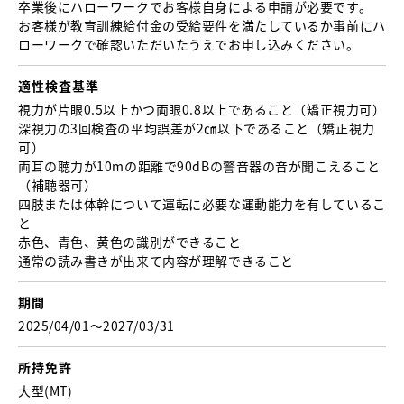
卒業後にハローワークでお客様自身による申請が必要です。
お客様が教育訓練給付金の受給要件を満たしているか事前にハ
ローワークで確認いただいたうえでお申し込みください。
適性検査基準
視力が片眼0.5以上かつ両眼0.8以上であること （矯正視力可）
深視力の3回検査の平均誤差が2㎝以下であること（矯正視力
可）
両耳の聴力が10mの距離で90dBの警音器の音が聞こえること
（補聴器可）
四肢または体幹について運転に必要な運動能力を有しているこ
と
赤色、青色、黄色の識別ができること
通常の読み書きが出来て内容が理解できること
期間
2025/04/01〜2027/03/31
所持免許
大型(MT)