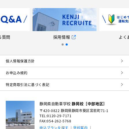
る質問
採用情報
よく
個⼈情報保護⽅針
お申込み規約
特定商取引法に基づく表記
静岡県自動車学校
静岡校［中部地区］
〒420-0822
静岡県静岡市葵区宮前町71-1
TEL:0120-29-7171
FAX:054-262-5768
申込プランを探す
学校案内