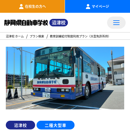
在校生の方へ
マイページ
沼津校
沼津校 ホーム
プラン検索
教育訓練給付制度利用プラン（大型免許所持）
沼津校
二種大型車