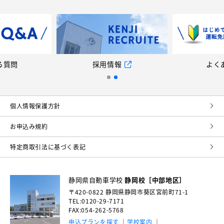
る質問
採用情報
よく
個⼈情報保護⽅針
お申込み規約
特定商取引法に基づく表記
静岡県自動車学校
静岡校［中部地区］
〒420-0822
静岡県静岡市葵区宮前町71-1
TEL:0120-29-7171
FAX:054-262-5768
申込プランを探す
学校案内