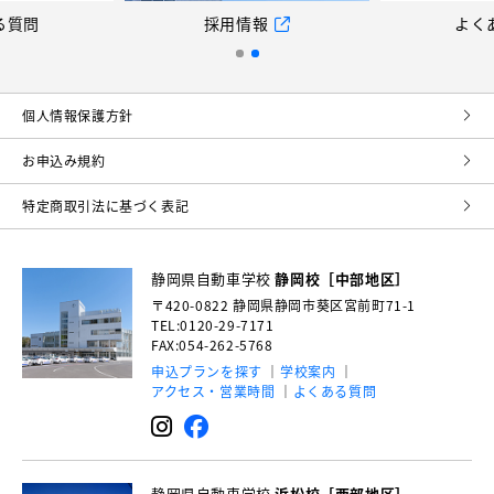
る質問
採用情報
よく
個⼈情報保護⽅針
お申込み規約
特定商取引法に基づく表記
静岡県自動車学校
静岡校［中部地区］
〒420-0822
静岡県静岡市葵区宮前町71-1
TEL:0120-29-7171
FAX:054-262-5768
申込プランを探す
学校案内
アクセス・営業時間
よくある質問
静岡県自動車学校
浜松校［西部地区］