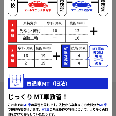
静岡県自動車学校沼津校からのお知らせ
このたびは、当校へのご入校をご検討いただき、誠にあり
がとうございます。
8月から9月中旬までは、技能教習の予約が大変混み合
い、ご希望どおりに予約をお取りいただけない場合がござ
います。
そのため、ご希望の日時を指定して技能教習をご予約いた
だくことはできませんので、あらかじめご了承ください。
お客様にはご不便をお掛けいたしますが、上記内容をご理
解・ご承諾いただける場合に限り、お申し込み手続きをお
願いいたします。
普通車MT（旧法）
免許の種類を選択
じっくり
MT車教習！
普通車MT（AT限定解
普通車MT（旧法）
これまでの
MT車
の教習と同じです。入校から卒業までの大部分を
MT車
除）
で技能教習を行います。
MT車
の基本操作や特性について、より多くの時
間をかけて習得していただきます。