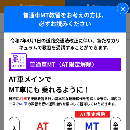
×
在校生の方へ
マイページ
普通車MT教習をお考えの方は、
沼津校
必ずお読みください
沼津校 ホーム
プラン検索
令和7年4月1日の道路交通法改正に伴い、新たなカリ
キュラムで教習を受講することができます。
プランを探す
普通車MT（AT限定解除）
大学・短大・専門学校・高校生の方へ
AT車メインで
大学・短大・専門学生・高校生の方は
学校専用プランがある場合がございま
MT車にも
乗れるように！
す。
申し込む前に、ぜひ一度お問い合
最初に
AT車
で技能教習を行い基本的な運転操作を習得した後に、場内コ
わせください。
ースで
MT車
の教習を行い運転操作を集中して習得していただきます。
お問い合わせ