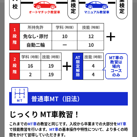
免許の種類を選択
普通車MT（AT限定解
普通車MT（旧法）
除）
普通車ＡＴ
AT限定解除と旧法の違いについて
所持免許を選択
なし・原付
二輪車
大型特殊車
普通車MT（旧法）
じっくり
MT車教習！
入校希望月を選択
これまでの
MT車
の教習と同じです。入校から卒業までの大部分を
MT車
2026年08月
2026年09月
で技能教習を行います。
MT車
の基本操作や特性について、より多くの時
間をかけて習得していただきます。