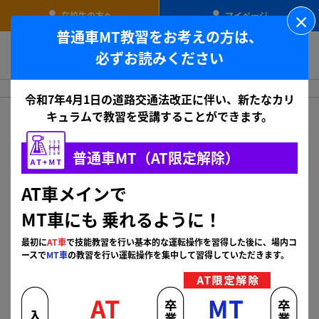
×
在校生の方へ
マイページ
普通車MT教習をお考えの方は、
松崎校
必ずお読みください
松崎校 ホーム
プラン検索
令和7年4月1日の道路交通法改正に伴い、新たなカリ
キュラムで教習を受講することができます。
プランを探す
普通車MT（AT限定解除）
大学・短大・専門学校・高校生の方へ
AT車メインで
大学・短大・専門学生・高校生の方は
学校専用プランがある場合がございま
MT車にも
乗れるように！
す。
申し込む前に、ぜひ一度お問い合
最初に
AT車
で技能教習を行い基本的な運転操作を習得した後に、場内コ
わせください。
ースで
MT車
の教習を行い運転操作を集中して習得していただきます。
お問い合わせ