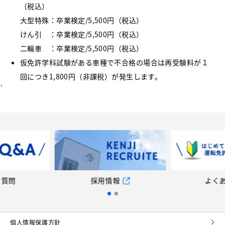
（税込）
大型特殊：卒業検定/5,500円（税込）
けん引 ：卒業検定/5,500円（税込）
二輪車 ：卒業検定/5,500円（税込）
仮免許学科試験がある車種で不合格の場合は再受験料が１
回につき1,800円（非課税）が発生します。
`
情報
よくある質問
採
個⼈情報保護⽅針