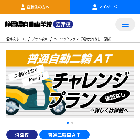
在校生の方へ
マイページ
沼津校
沼津校 ホーム
プラン検索
ベーシックプラン（所持免許なし・原付）
沼津校
普通二輪車ＡＴ