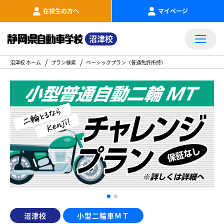
在校生の方へ
マイページ
沼津校
沼津校 ホーム
プラン検索
ベーシックプラン（普通免許所持）
沼津校
小型二輪車ＭＴ