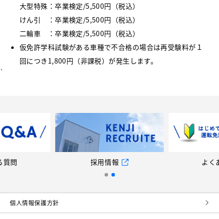
大型特殊：卒業検定/5,500円（税込）
けん引 ：卒業検定/5,500円（税込）
二輪車 ：卒業検定/5,500円（税込）
仮免許学科試験がある車種で不合格の場合は再受験料が１
回につき1,800円（非課税）が発生します。
`
る質問
採用情報
よく
個⼈情報保護⽅針