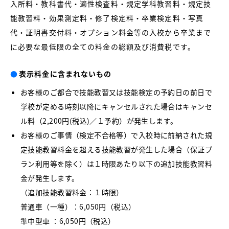
入所料・教科書代・適性検査料・規定学科教習料・規定技
能教習料・効果測定料・修了検定料・卒業検定料・写真
代・証明書交付料・オプション料金等の入校から卒業まで
に必要な最低限の全ての料金の総額及び消費税です。
●
表示料金に含まれないもの
お客様のご都合で技能教習又は技能検定の予約日の前日で
学校が定める時刻以降にキャンセルされた場合はキャンセ
ル料（2,200円(税込)／１予約）が発生します。
お客様のご事情（検定不合格等）で入校時に前納された規
定技能教習料金を超える技能教習が発生した場合（保証プ
ラン利用等を除く）は１時限あたり以下の追加技能教習料
金が発生します。
（追加技能教習料金：１時限）
普通車（一種）：6,050円（税込）
準中型車 ：6,050円（税込）