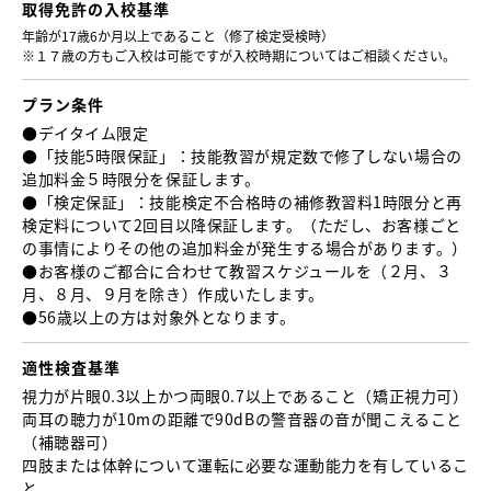
取得免許の
入校基準
年齢が17歳6か月以上であること（修了検定受検時）
※１７歳の方もご入校は可能ですが入校時期についてはご相談ください。
プラン条件
●デイタイム限定
●「技能5時限保証」：技能教習が規定数で修了しない場合の
追加料金５時限分を保証します。
●「検定保証」：技能検定不合格時の補修教習料1時限分と再
検定料について2回目以降保証します。（ただし、お客様ごと
の事情によりその他の追加料金が発生する場合があります。）
●お客様のご都合に合わせて教習スケジュールを（２月、３
月、８月、９月を除き）作成いたします。
●56歳以上の方は対象外となります。
適性検査基準
視力が片眼0.3以上かつ両眼0.7以上であること （矯正視力可）
両耳の聴力が10mの距離で90dBの警音器の音が聞こえること
（補聴器可）
四肢または体幹について運転に必要な運動能力を有しているこ
と