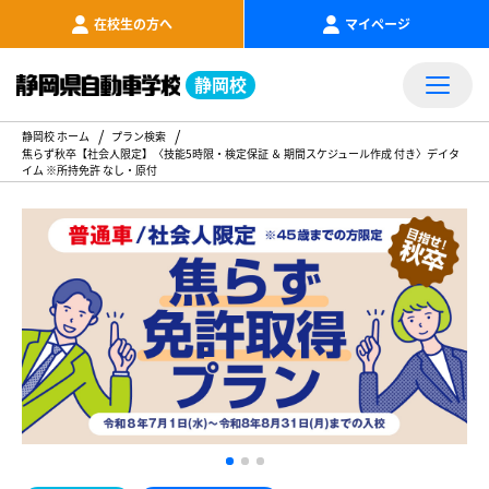
在校生の方へ
マイページ
静岡校
静岡校 ホーム
プラン検索
焦らず秋卒【社会人限定】〈技能5時限・検定保証 ＆ 期間スケジュール作成 付き〉デイタ
イム ※所持免許 なし・原付