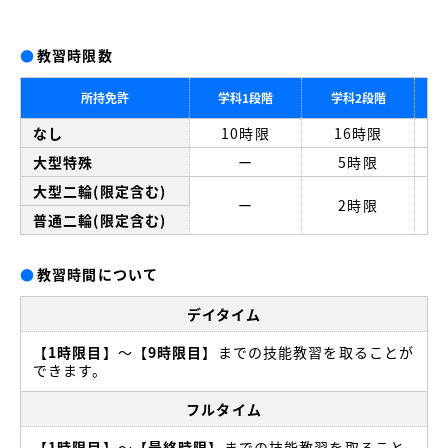
●
教習時限数
所持免許
学科1段階
学科2段階
なし
10時限
16時限
大型特殊
ー
5時限
大型二輪(限定含む)
ー
2時限
普通二輪(限定含む)
●
教習時間について
デイタイム
【
1時限目
】〜【
9時限目
】までの技能教習を取ることが
できます。
フルタイム
【
1時限目
】〜【
最終時限
】までの技能教習を取ること