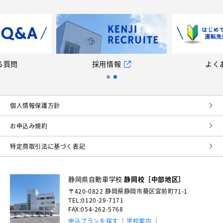
る質問
採用情報
よく
個⼈情報保護⽅針
お申込み規約
特定商取引法に基づく表記
静岡県自動車学校
静岡校［中部地区］
〒420-0822
静岡県静岡市葵区宮前町71-1
TEL:0120-29-7171
FAX:054-262-5768
申込プランを探す
学校案内