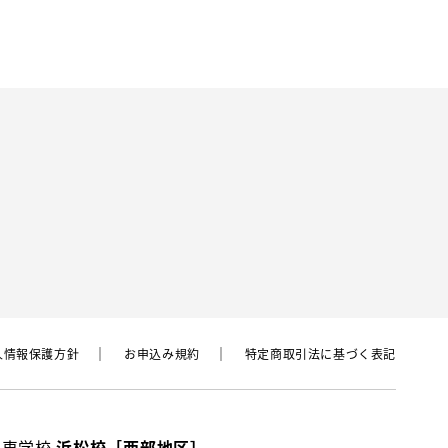
⼈情報保護⽅針
お申込み規約
特定商取引法に基づく表記
動車学校
浜松校［西部地区］