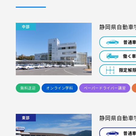
静岡県自動車
中部
普通
働く
限定解
無料送迎
オンライン学科
ペーパードライバー講習
静岡県自動車
東部
普通