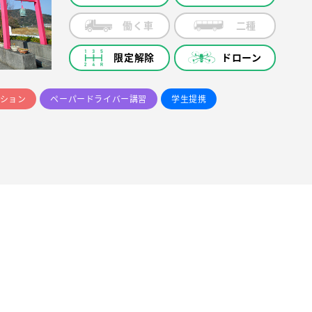
働く車
二種
限定解除
ドローン
ション
ペーパードライバー講習
学生提携