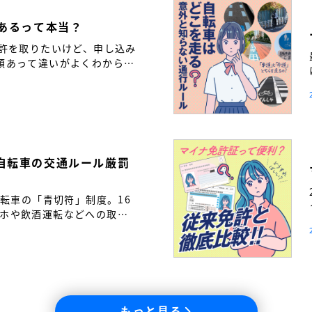
つあるって本当？
免許を取りたいけど、申し込み
類あって違いがよくわからな
も多いのではないでしょう
自転車の交通ルール厳罰
自転車の「青切符」制度。16
ホや飲酒運転などへの取り
転車も「車の仲間」である自
と繋げるために――。免許取
通ルールの新常識を解説し
もっと見る