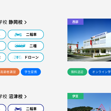
学校
静岡校
西部
車
二輪車
車
二種
除
ドローン
高齢者講習
学生提携
無料送迎
オンライン学
学校
沼津校
伊豆
車
二輪車