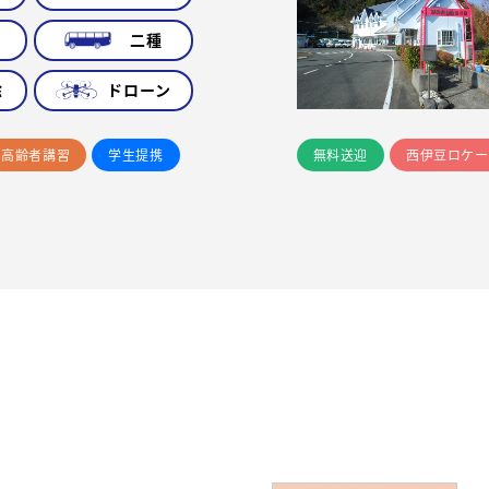
車
二種
除
ドローン
高齢者講習
学生提携
無料送迎
西伊豆ロケー