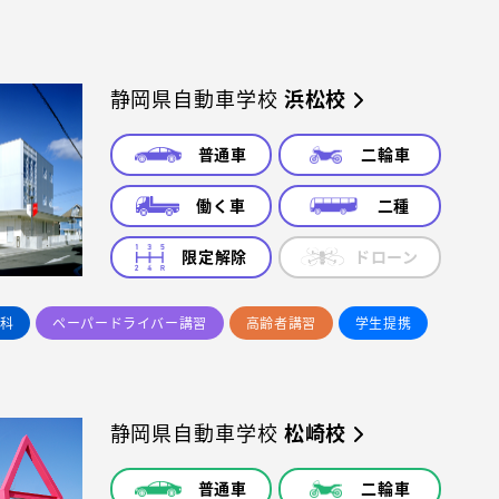
静岡県自動車学校
浜松校
普通車
二輪車
働く車
二種
限定解除
ドローン
科
ペーパードライバー講習
高齢者講習
学生提携
静岡県自動車学校
松崎校
普通車
二輪車