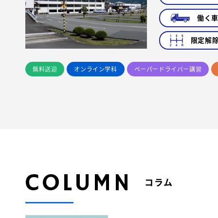
働く
限定解
無料送迎
オンライン学科
ペーパードライバー講習
COLUMN
コラム