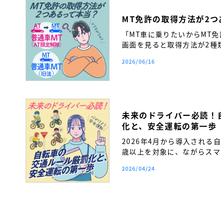
MT免許の取得方法が2
「MT車に乗りたいからMT
画面を見ると取得方法が2種
い…」 そんな疑問を持つ方
2026/06/16
か。
未来のドライバー必読！
化と、安全運転の第一歩
2026年4月から導入される
歳以上を対象に、ながらスマ
締まりが厳格化されます。自
2026/04/24
覚を持ち、将来の安全運転へ
得前に必ず知っておきたい交
ます。